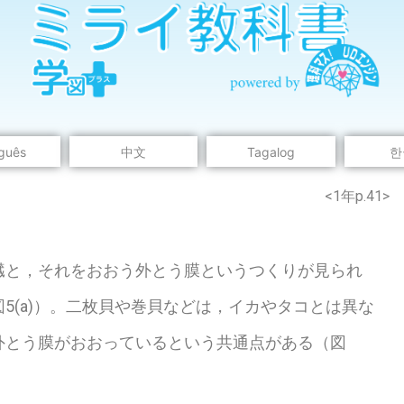
guês
中文
Tagalog
한
のウェブページは中学校理科１年の学習内容です。
<1年p.41>
と，それをおおう外とう膜というつくりが見られ
5(a)）。二枚貝や巻貝などは，イカやタコとは異な
外とう膜がおおっているという共通点がある（図