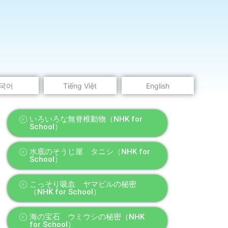
국어
Tiếng Việt
English
いろいろな無脊椎動物（NHK for
School）
水底のそうじ屋 タニシ（NHK for
School）
こっそり吸血 ヤマビルの秘密
（NHK for School）
海の宝石 ウミウシの秘密（NHK
for School）