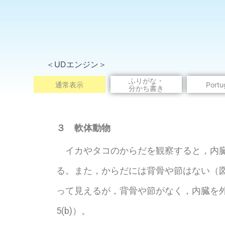
＜UDエンジン＞
ふりがな・
通常表示
Portu
分かち書き
※こ
３ 軟体動物
イカやタコのからだを観察すると，内臓
る。また，からだには背骨や節はない（図
って見えるが，背骨や節がなく，内臓を
5(b)）。