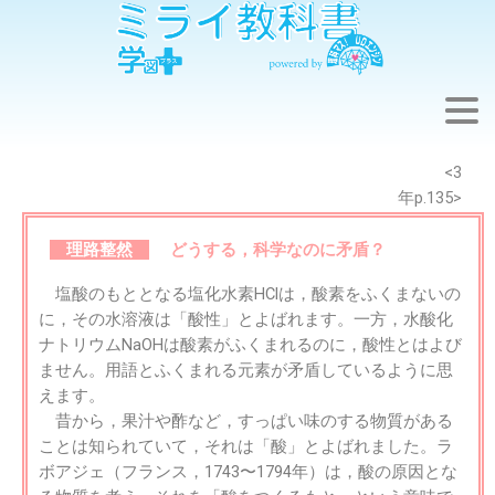
※このウェブページは中学校理科3年の学習内容です。
<3
年p.135>
理路整然
どうする，科学なのに矛盾？
塩酸のもととなる塩化水素HClは，酸素をふくまないの
に，その水溶液は「酸性」とよばれます。一方，水酸化
ナトリウムNaOHは酸素がふくまれるのに，酸性とはよび
ません。用語とふくまれる元素が矛盾しているように思
えます。
昔から，果汁や酢など，すっぱい味のする物質がある
ことは知られていて，それは「酸」とよばれました。ラ
ボアジェ（フランス，1743〜1794年）は，酸の原因とな