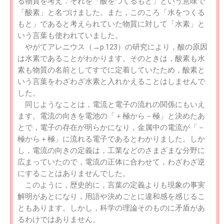
る物質を考え．それを「酸をつくるもと」という意味で
「酸素」と名づけました。また，このころ「水をつくる
もと」であると考えられていた物質に対して「水素」と
いう言葉も使われていました。
やがてアレニウス（→p.123）の研究により，酸の原因
は水素であることがわかります。そのときは，酸素も水
素も物質の名前としてすでに定着していたため，酸素と
いう言葉をわざわざ水素と入れかえることはしませんで
した。
同じようなことは，電流と電子の流れの関係にもいえ
ます。電流の向きを電池の「＋極から－極」と決めたあ
とで，電子の存在が明らかになり，金属中の電流が「－
極から＋極」に流れる電子であるとわかりました。しか
し，電流の向きの定義は，工業などのさまざまな分野に
広まっていたので，電流の正体に合わせて，わざわざ逆
にすることはありませんでした。
このように，歴史的に，言葉の定義よりも現象の事実
解明があとになり，用語や決めごとに違和感を感じるこ
ともあります。しかし，科学の理論そのものに矛盾があ
るわけではありません。