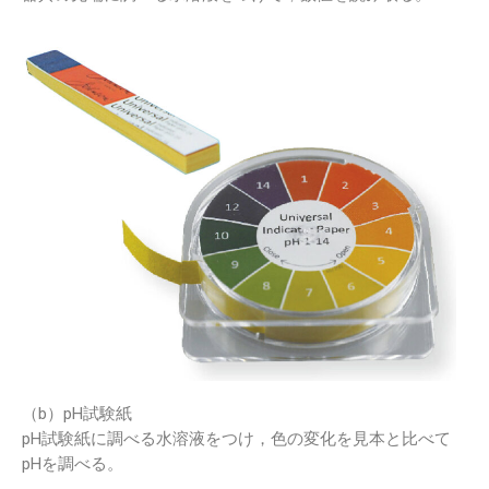
（b）pH試験紙
pH試験紙に調べる水溶液をつけ，色の変化を見本と比べて
pHを調べる。