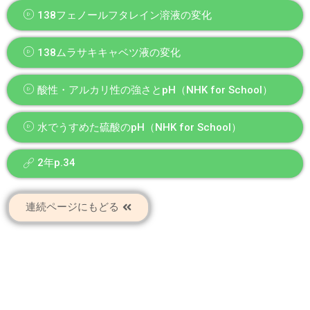
138フェノールフタレイン溶液の変化
138ムラサキキャベツ液の変化
酸性・アルカリ性の強さとpH（NHK for School）
水でうすめた硫酸のpH（NHK for School）
2年p.34
連続ページにもどる