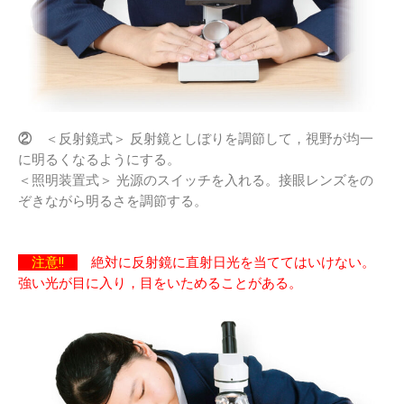
②
＜反射鏡式＞ 反射鏡としぼりを調節して，視野が均一
に明るくなるようにする。
＜照明装置式＞ 光源のスイッチを入れる。接眼レンズをの
ぞきながら明るさを調節する。
注意!!
絶対に反射鏡に直射日光を当ててはいけない。
強い光が目に入り，目をいためることがある。