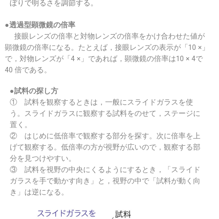
ぼりで明るさを調節する。
●透過型顕微鏡の倍率
接眼レンズの倍率と対物レンズの倍率をかけ合わせた値が
顕微鏡の倍率になる。たとえば，接眼レンズの表示が「10 ×」
で，対物レンズが「4 ×」であれば，顕微鏡の倍率は10 × 4で
40 倍である。
●試料の探し方
① 試料を観察するときは，一般にスライドガラスを使
う。スライドガラスに観察する試料をのせて，ステージに
置く。
② はじめに低倍率で観察する部分を探す。次に倍率を上
げて観察する。低倍率の方が視野が広いので，観察する部
分を見つけやすい。
③ 試料を視野の中央にくるようにするとき，「スライド
ガラスを手で動かす向き」と，視野の中で「試料が動く向
き」は逆になる。