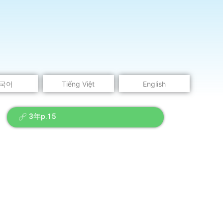
국어
Tiếng Việt
English
3年p.15