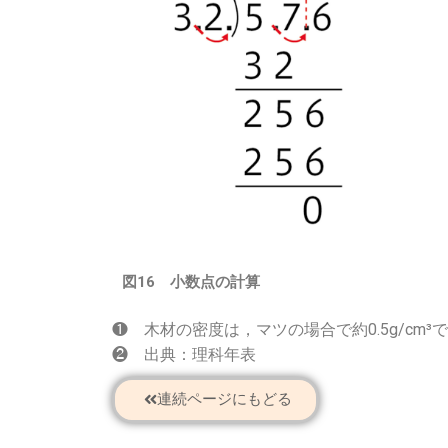
図16 小数点の計算
❶ 木材の密度は，マツの場合で約0.5g/cm³
❷ 出典：理科年表
連続ページにもどる