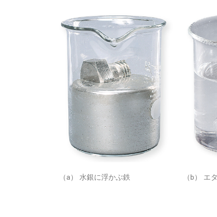
（a） 水銀に浮かぶ鉄
（b） エ