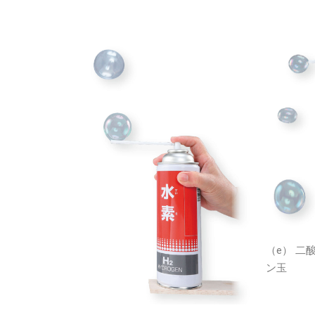
（e） 二
ン玉