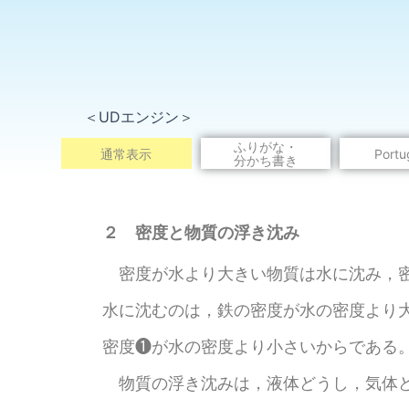
＜UDエンジン＞
ふりがな・
通常表示
Portu
分かち書き
※こ
２ 密度と物質の浮き沈み
密度が水より大きい物質は水に沈み，密
水に沈むのは，鉄の密度が水の密度より
密度❶が水の密度より小さいからである
物質の浮き沈みは，液体どうし，気体ど