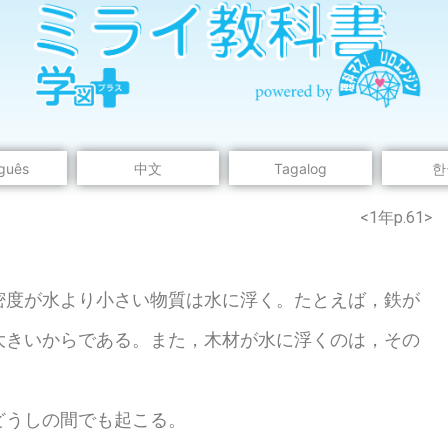
guês
中文
Tagalog
한
のウェブページは中学校理科１年の学習内容です。
<1年p.61>
度が水より小さい物質は水に浮く。たとえば，鉄が
大きいからである。また，木材が水に浮くのは，その
。
うしの間でも起こる。