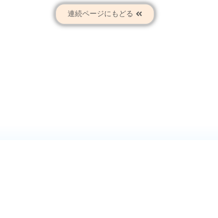
連続ページにもどる
学校図書中学校理科の検定教科用図書を，ウェブ
教科書の写真・図版は，権利者の許諾のもとイン
コンテンツは無料でご利用いただけます。
通信料は利用者のご負担となります。
教科書アドバイザー「理科マス！」は月ごとの使