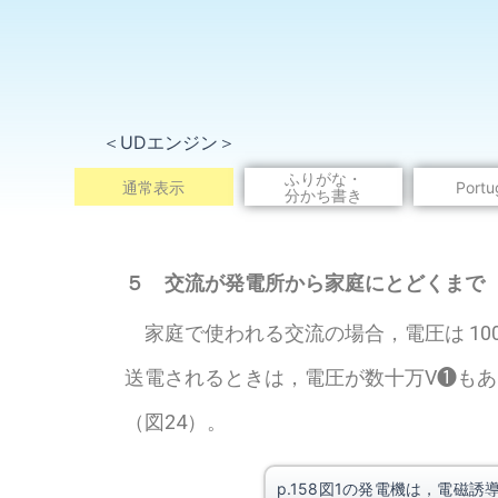
＜UDエンジン＞
ふりがな・
通常表示
Portu
分かち書き
※こ
５
交流が発電所から家庭にとどくまで
家庭で使われる交流の場合，電圧は 100V
送電されるときは，電圧が数十万V❶も
（図24）。
p.158図1の発電機は，電磁