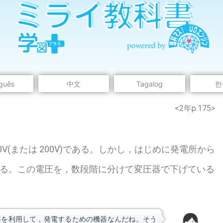
guês
中文
Tagalog
한
のウェブページは中学校理科2年の学習内容です。
<2年p.175>
(または 200V)である。しかし，はじめに発電所から
ある。この電圧を，数段階に分けて変圧器で下げている
誘導を利用して，発電するための機器なんだね。そう