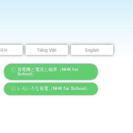
국어
Tiếng Việt
English
発電機と電流と磁界（NHK for
School）
いろいろな発電（NHK for School）