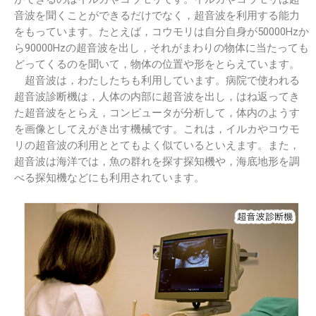
音波を聞くことができるだけでなく，超音波を利用する能力
をもっています。たとえば，コウモリは自分自身が50000Hzか
ら90000Hzの超音波を出し，それがまわりの物体に当たっても
どってくるのを聞いて，物体の位置や形をとらえています。
超音波は，わたしたちも利用しています。病院で使われる
超音波診断機は，人体の内部に超音波を出し，はね返ってき
た超音波をとらえ，コンピュータが分析して，体内のようす
を画像としてえがき出す機械です。これは，イルカやコウモ
リの超音波の利用ととてもよく似ているといえます。また，
超音波は海洋では，魚の群れを探す探知機や，海底地形を調
べる探知機などにも利用されています。