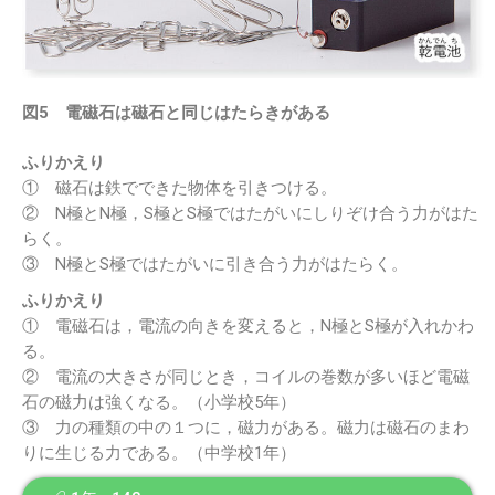
図5 電磁石は磁石と同じはたらきがある
ふりかえり
① 磁石は鉄でできた物体を引きつける。
② N極とN極，S極とS極ではたがいにしりぞけ合う力がはた
らく。
③ N極とS極ではたがいに引き合う力がはたらく。
ふりかえり
① 電磁石は，電流の向きを変えると，N極とS極が入れかわ
る。
② 電流の大きさが同じとき，コイルの巻数が多いほど電磁
石の磁力は強くなる。（小学校5年）
③ 力の種類の中の１つに，磁力がある。磁力は磁石のまわ
りに生じる力である。（中学校1年）