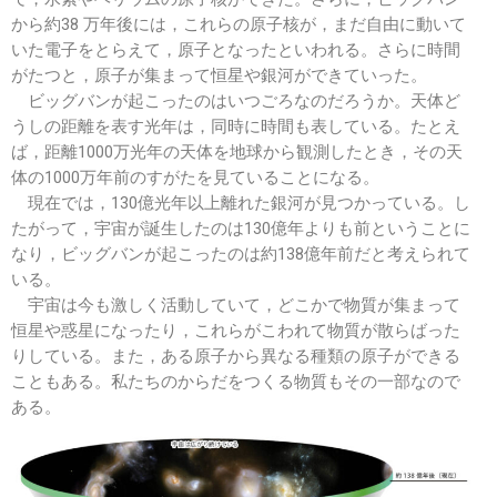
から約38 万年後には，これらの原子核が，まだ自由に動いて
いた電子をとらえて，原子となったといわれる。さらに時間
がたつと，原子が集まって恒星や銀河ができていった。
ビッグバンが起こったのはいつごろなのだろうか。天体ど
うしの距離を表す光年は，同時に時間も表している。たとえ
ば，距離1000万光年の天体を地球から観測したとき，その天
体の1000万年前のすがたを見ていることになる。
現在では，130億光年以上離れた銀河が見つかっている。し
たがって，宇宙が誕生したのは130億年よりも前ということに
なり，ビッグバンが起こったのは約138億年前だと考えられて
いる。
宇宙は今も激しく活動していて，どこかで物質が集まって
恒星や惑星になったり，これらがこわれて物質が散らばった
りしている。また，ある原子から異なる種類の原子ができる
こともある。私たちのからだをつくる物質もその一部なので
ある。