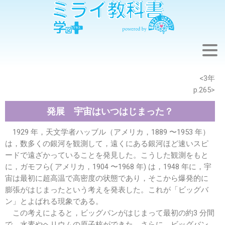
※このウェブページは中学校理科3年の学習内容です。
<3年
p.265>
発展 宇宙はいつはじまった？
1929 年，天文学者ハッブル（アメリカ，1889 〜1953 年）
は，数多くの銀河を観測して，遠くにある銀河ほど速いスピ
ードで遠ざかっていることを発見した。こうした観測をもと
に，ガモフら( アメリカ，1904 〜1968 年) は，1948 年に，宇
宙は最初に超高温で高密度の状態であり，そこから爆発的に
膨張がはじまったという考えを発表した。これが「ビッグバ
ン」とよばれる現象である。
この考えによると，ビッグバンがはじまって最初の約3 分間
で，水素やヘリウムの原子核ができた。さらに，ビッグバン