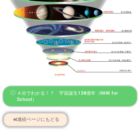
４分でわかる！？ 宇宙誕生138億年（NHK for
School）
連続ページにもどる