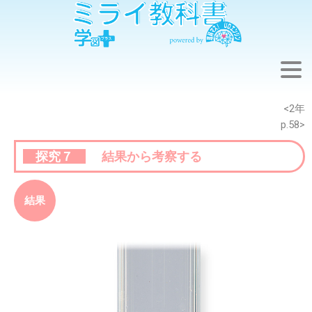
※このウェブページは中学校理科2年の学習内容です。
<2年
p.58>
探究７
結果から考察する
結果