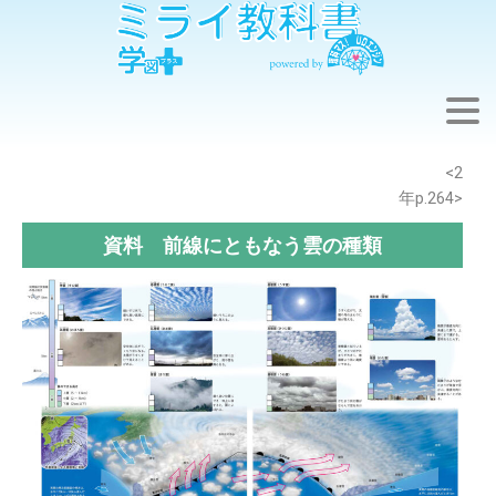
※このウェブページは中学校理科2年の学習内容です。
<2
年p.264>
資料 前線にともなう雲の種類