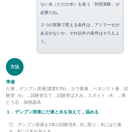
ない水（ただの水）を使う「対照実験」が
必要だね。
２つの実験で変える条件は，アミラーゼが
あるかないか。それ以外の条件はそろえよ
う。
方法
準備
だ液，デンプン溶液(濃度0.5%)，ヨウ素液，ベネジクト液，試
験管（6），試験管立て，試験管ばさみ，スポイト（4），沸
とう石，加熱器具
１．デンプン溶液にだ液と水を加えて，温める
① デンプン溶液を2本の試験管A，Bに取り，Aにはだ液
を，Bには水を加える。