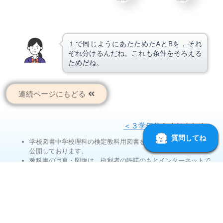
１で同じようにあたためたAとBを，それ
ぞれ分けるんだね。これも条件をそろえる
ためだね。
連続ページにもどる
＜３学年分もくじまとめ＞
学校図書中学校理科の検定教科用図書を，ウェブページとして
公開しております。
教科書の写真・図版は，権利者の許諾のもとインターネットで
公開しております。ご利用は，著作権法第35条ガイドラインの
範囲内でお願いいたします。
コンテンツは無料でご利用いただけます。
通信料は利用者のご負担となります。
教科書アドバイザー「理科マス！」は月ごとの使用回数制限が
あります。ご利用できない場合は，サイト内検索機能に切り替