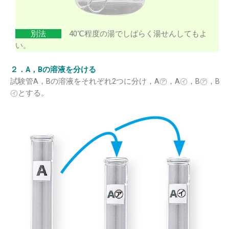
別法
40℃程度の湯でしばらく湯せんしてもよ
い。
２．A，Bの溶液を分ける
試験管A，Bの溶液をそれぞれ2つに分け，A㋐，A㋑，B㋐，B
㋑とする。