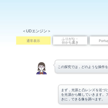
＜UDエンジン＞
ふりがな・
通常表示
Portu
分かち書き
※この
この探究では，どのような操作
まず，光源と凸レンズを近づ
を光源から離していきます。
きに，できる像を調べます。