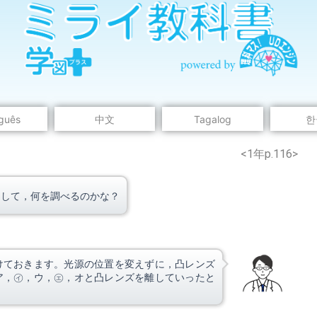
guês
中文
Tagalog
한
ウェブページは中学校理科１年の学習内容です。
<1年p.116>
をして，何を調べるのかな？
けておきます。光源の位置を変えずに，凸レンズ
ア，㋑，ウ，㋓，オと凸レンズを離していったと