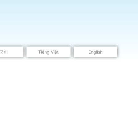
국어
Tiếng Việt
English