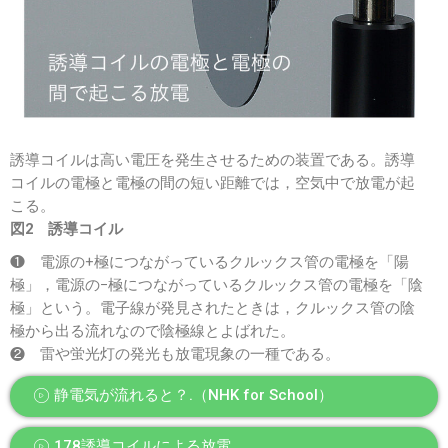
誘導コイルは高い電圧を発生させるための装置である。誘導
コイルの電極と電極の間の短い距離では，空気中で放電が起
こる。
図2 誘導コイル
❶ 電源の+極につながっているクルックス管の電極を「陽
極」，電源の−極につながっているクルックス管の電極を「陰
極」という。電子線が発見されたときは，クルックス管の陰
極から出る流れなので陰極線とよばれた。
❷ 雷や蛍光灯の発光も放電現象の一種である。
静電気が流れると？.（NHK for School）
178誘導コイルによる放電