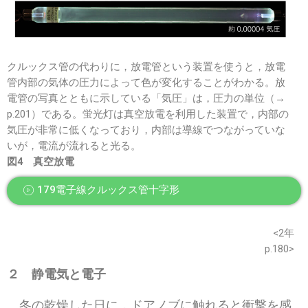
クルックス管の代わりに，放電管という装置を使うと，放電
管内部の気体の圧力によって色が変化することがわかる。放
電管の写真とともに示している「気圧」は，圧力の単位（→
p.201）である。蛍光灯は真空放電を利用した装置で，内部の
気圧が非常に低くなっており，内部は導線でつながっていな
いが，電流が流れると光る。
図4 真空放電
179電子線クルックス管十字形
※このウェブページは中学校理科2年の学習内容です。
<2年
p.180>
２
静電気と電子
冬の乾燥した日に，ドアノブに触れると衝撃を感