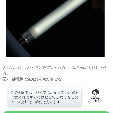
図6のように，パイプに静電気をため，小型蛍光灯を触れさせ
る。
図7 静電気で蛍光灯を点灯させる
この実験では，パイプにたまっていた電子
は蛍光灯にすぐに移動して少なくなるの
で，蛍光灯は一瞬だけ光ります。