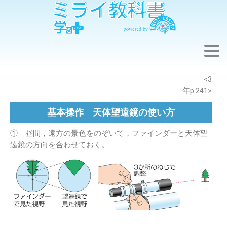
※このウェブページは中学校理科3年の学習内容です。
<3
年p.241>
基本操作 天体望遠鏡の使い方
① 昼間，遠方の景色をのぞいて，ファインダーと天体望
遠鏡の方向を合わせておく。