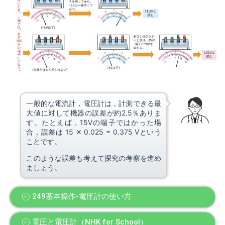
一般的な電流計，電圧計は，計測できる最
大値に対して機器の誤差が約2.5％ありま
す。たとえば，15Vの端子ではかった場
合，誤差は 15 ✕ 0.025 = 0.375 Vという
ことです。
このような誤差も考えて探究の考察を進め
ましょう。
249基本操作-電圧計の使い方
電圧と電圧計（NHK for School）