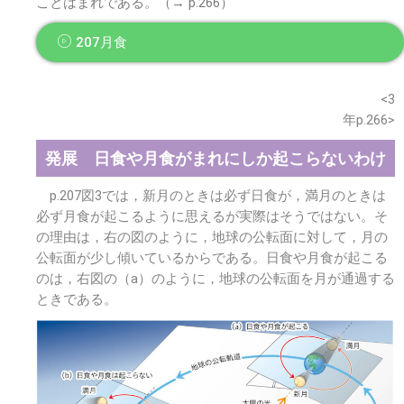
ことはまれである。（→ p.266）
207月食
※このウェブページは中学校理科3年の学習内容です。
<3
年p.266>
発展 日食や月食がまれにしか起こらないわけ
p.207図3では，新月のときは必ず日食が，満月のときは
必ず月食が起こるように思えるが実際はそうではない。そ
の理由は，右の図のように，地球の公転面に対して，月の
公転面が少し傾いているからである。日食や月食が起こる
のは，右図の（a）のように，地球の公転面を月が通過する
ときである。