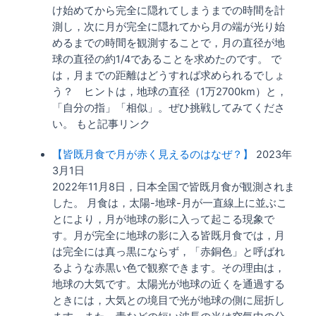
け始めてから完全に隠れてしまうまでの時間を計
測し，次に月が完全に隠れてから月の端が光り始
めるまでの時間を観測することで，月の直径が地
球の直径の約1/4であることを求めたのです。 で
は，月までの距離はどうすれば求められるでしょ
う？ ヒントは，地球の直径（1万2700km）と，
「自分の指」「相似」。ぜひ挑戦してみてくださ
い。 もと記事リンク
【皆既月食で月が赤く見えるのはなぜ？】
2023年
3月1日
2022年11月8日，日本全国で皆既月食が観測されま
した。 月食は，太陽-地球-月が一直線上に並ぶこ
とにより，月が地球の影に入って起こる現象で
す。月が完全に地球の影に入る皆既月食では，月
は完全には真っ黒にならず，「赤銅色」と呼ばれ
るような赤黒い色で観察できます。その理由は，
地球の大気です。太陽光が地球の近くを通過する
ときには，大気との境目で光が地球の側に屈折し