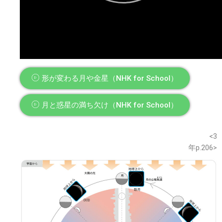
形が変わる月や金星（NHK for School）
月と惑星の満ち欠け（NHK for School）
※このウェブページは中学校理科3年の学習内容です。
<3
年p.206>