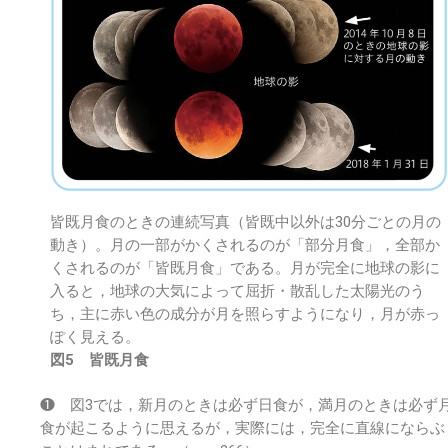
皆既月食のときの連続写真（皆既中以外は30分ごとの月の
動き）。月の一部がかくされるのが「部分月食」，全部か
くされるのが「皆既月食」である。月が完全に地球の影に
入ると，地球の大気によって屈折・散乱した太陽光のう
ち，主に赤い色の成分が月を照らすようになり，月が赤っ
ぽく見える。
図5 皆既月食
❶ 図3では，新月のときは必ず日食が，満月のときは必ず
食が起こるように思えるが，実際には，完全に直線にならぶ