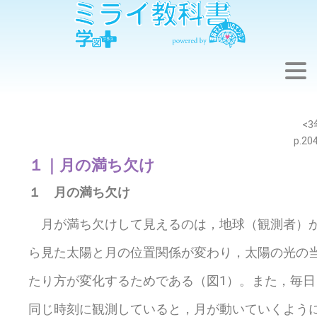
※このウェブページは中学校理科3年の学習内容です。
<3
p.20
１｜月の満ち欠け
１ 月の満ち欠け
月が満ち欠けして見えるのは，地球（観測者）
ら見た太陽と月の位置関係が変わり，太陽の光の
たり方が変化するためである（図1）。また，毎日
同じ時刻に観測していると，月が動いていくよう