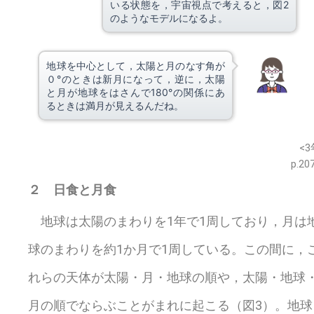
いる状態を，宇宙視点で考えると，図2
のようなモデルになるよ。
地球を中心として，太陽と月のなす角が
０°のときは新月になって，逆に，太陽
と月が地球をはさんで180°の関係にあ
るときは満月が見えるんだね。
※このウェブページは中学校理科3年の学習内容です。
<3
p.20
２ 日食と月食
地球は太陽のまわりを1年で1周しており，月は
球のまわりを約1か月で1周している。この間に，
れらの天体が太陽・月・地球の順や，太陽・地球
月の順でならぶことがまれに起こる（図3）。地球