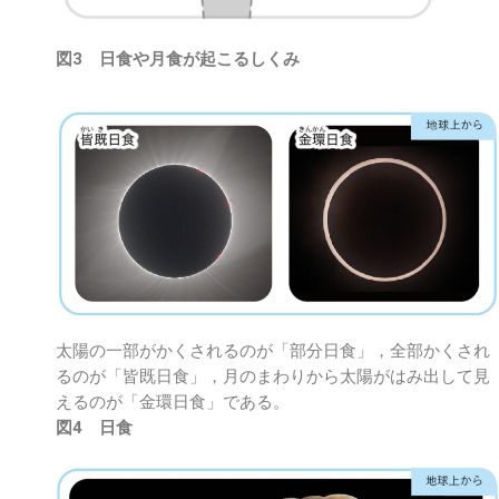
図3 日食や月食が起こるしくみ
太陽の一部がかくされるのが「部分日食」，全部かくされ
るのが「皆既日食」，月のまわりから太陽がはみ出して見
えるのが「金環日食」である。
図4 日食