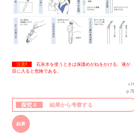
注意!!
石灰水を使うときは保護めがねをかける。液が
目に入ると危険である。
※このウェブページは中学校理科１年の学習内容です。
<1
p.7
探究４
結果から考察する
結果