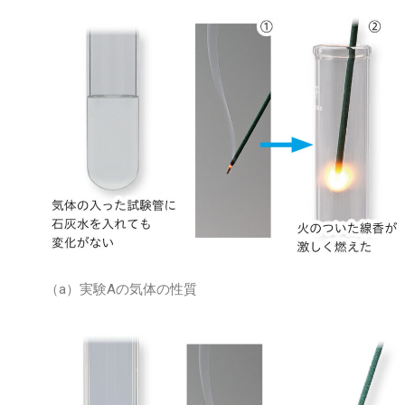
（a）実験Aの気体の性質