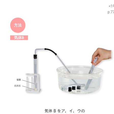
※このウェブページは中学校理科１年の学習内容です。
<1
p.7
方法
気体B