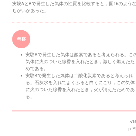
実験AとBで発生した気体の性質を比較すると，図16のよう
ちがいがあった。
考察
実験Aで発生した気体は酸素であると考えられる。こ
気体に火のついた線香を入れたとき，激しく燃えたた
めである。
実験Bで発生した気体は二酸化炭素であると考えられ
る。石灰水を入れてよくふると白くにごり，この気体
に火のついた線香を入れたとき，火が消えたためであ
る。
※このウェブページは中学校理科１年の学習内容です。
<1
p.7