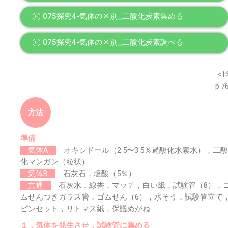
075探究4-気体の区別_二酸化炭素集める
075探究4-気体の区別_二酸化炭素調べる
※このウェブページは中学校理科１年の学習内容です。
<1
p.7
方法
準備
気体A
オキシドール（2.5〜3.5％過酸化水素水），二酸
化マンガン（粒状）
気体B
石灰石，塩酸（5％）
共通
石灰水，線香，マッチ，白い紙，試験管（8），
ムせんつきガラス管，ゴムせん（6），水そう，試験管立て
ピンセット，リトマス紙，保護めがね
１．気体を発生させ，試験管に集める