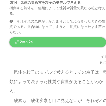
図14 気体の集め方を粒子のモデルで考える
捕集する気体を，種類によって性質や質量の異なる粒と考え
る。
❶ それぞれの気体が，かたまりとしてふるまったときの性
質である。混合物になってしまうと，均質になったまま変わ
らない。
2年p.24
※このウェブページは中学校理科１年の学習内容です。
<1
p.7
気体を粒子のモデルで考えると，その粒子は，
類によって決まった性質や質量があることがわか
る。
酸素も二酸化炭素も目に見えないが，それぞれ